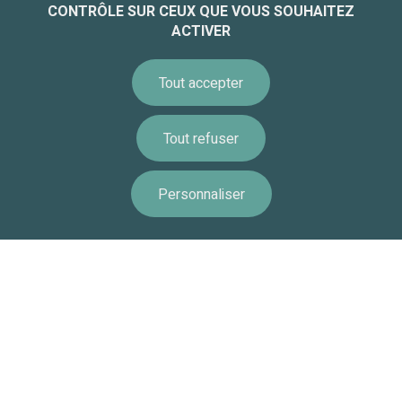
CONTRÔLE SUR CEUX QUE VOUS SOUHAITEZ
ACTIVER
Informations légales
Accessibilité
Tout accepter
Équipe - Recrutement
Paramétrer les cookies
Tout refuser
Politique de gestion des cookies
Accessibilité : non conforme
Personnaliser
Information
Calendrier
Ressources
Remonte
Alerte