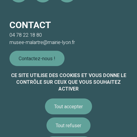
CONTACT
04 78 22 18 80
musee-malartre@mairie-lyon.fr
Contactez-nous !
CE SITE UTILISE DES COOKIES ET VOUS DONNE LE
CONTRÔLE SUR CEUX QUE VOUS SOUHAITEZ
ACTIVER
Informations légales
Accessibilité
Tout accepter
Équipe - Recrutement
Paramétrer les cookies
Tout refuser
Politique de gestion des cookies