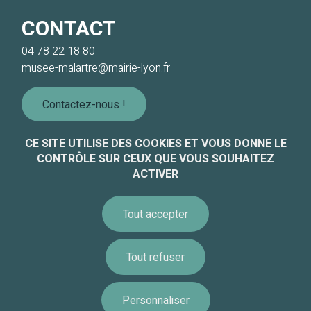
CONTACT
04 78 22 18 80
musee-malartre@mairie-lyon.fr
Contactez-nous !
CE SITE UTILISE DES COOKIES ET VOUS DONNE LE
CONTRÔLE SUR CEUX QUE VOUS SOUHAITEZ
Informations légales
ACTIVER
Accessibilité
Tout accepter
Équipe - Recrutement
Paramétrer les cookies
Tout refuser
Politique de gestion des cookies
Accessibilité : non conforme
Personnaliser
Information
Calendrier
Ressources
Remonte
Alerte