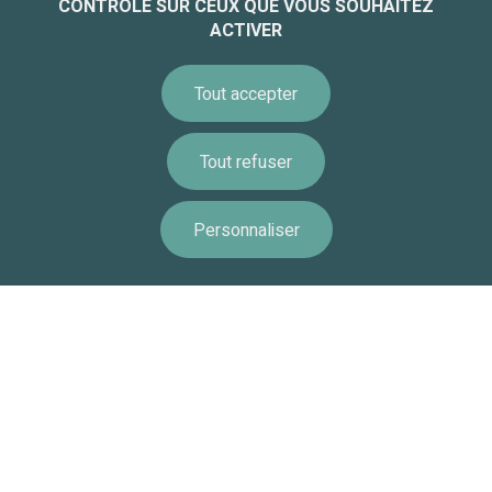
CONTRÔLE SUR CEUX QUE VOUS SOUHAITEZ
ACTIVER
Informations légales
Accessibilité
Tout accepter
Équipe - Recrutement
Paramétrer les cookies
Tout refuser
Politique de gestion des cookies
Accessibilité : non conforme
Personnaliser
Information
Calendrier
Ressources
Remonte
Alerte