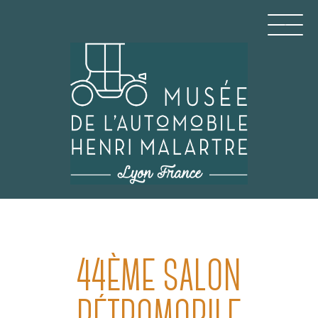
Aller
au
contenu
principal
MUSÉE DE L'AUTOMO
44ÈME SALON