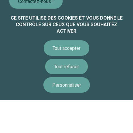
Contactez-nous !
CE SITE UTILISE DES COOKIES ET VOUS DONNE LE
CONTRÔLE SUR CEUX QUE VOUS SOUHAITEZ
ACTIVER
Informations légales
Accessibilité
Tout accepter
Équipe - Recrutement
Paramétrer les cookies
Tout refuser
Politique de gestion des cookies
Accessibilité : non conforme
Personnaliser
Information
Calendrier
Ressources
Remonte
Alerte