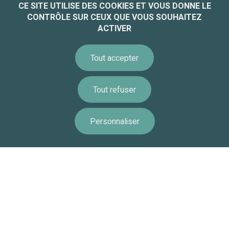
CE SITE UTILISE DES COOKIES ET VOUS DONNE LE
CONTRÔLE SUR CEUX QUE VOUS SOUHAITEZ
ACTIVER
Informations légales
Accessibilité
Tout accepter
Équipe - Recrutement
Paramétrer les cookies
Tout refuser
Politique de gestion des cookies
Accessibilité : non conforme
Personnaliser
Information
Calendrier
Ressources
Remonte
Alerte