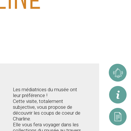
Alerte
Les médiatrices du musée ont
leur préférence !
Inform
Cette visite, totalement
subjective, vous propose de
découvrir les coups de coeur de
Charline.
Resou
Elle vous fera voyager dans les
collections du musée au travers