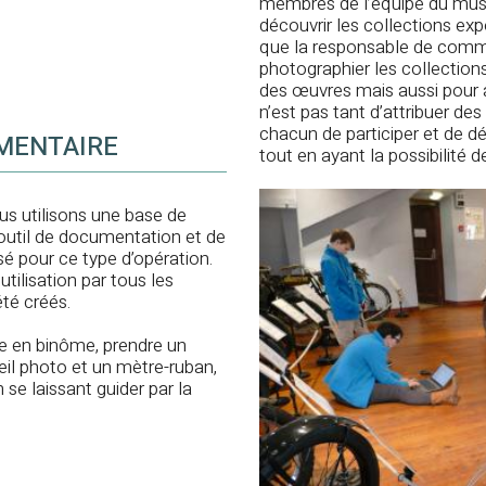
membres de l’équipe du musée
découvrir les collections exp
que la responsable de commu
photographier les collections
des œuvres mais aussi pour a
n’est pas tant d’attribuer d
chacun de participer et de dé
MENTAIRE
tout en ayant la possibilité d
us utilisons une base de
outil de documentation et de
isé pour ce type d’opération.
ilisation par tous les
été créés.
re en binôme, prendre un
eil photo et un mètre-ruban,
 se laissant guider par la