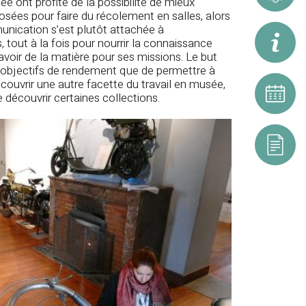
 ont profité de la possibilité de mieux
osées pour faire du récolement en salles, alors
nication s’est plutôt attachée à
, tout à la fois pour nourrir la connaissance
Inform
voir de la matière pour ses missions. Le but
es objectifs de rendement que de permettre à
couvrir une autre facette du travail en musée,
e découvrir certaines collections.
Calend
Resso